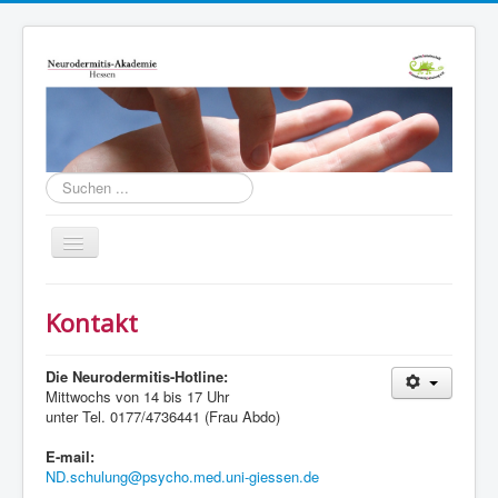
Suchen
...
Toggle
Navigation
Home
Kontakt
Die Akademie
Zentren
Die Neurodermitis-Hotline:
Mittwochs von 14 bis 17 Uhr
Neurodermitis-Informationen
unter Tel. 0177/4736441 (Frau Abdo)
Termine
E-mail:
ND.schulung@psycho.med.uni-giessen.de
Kontakt